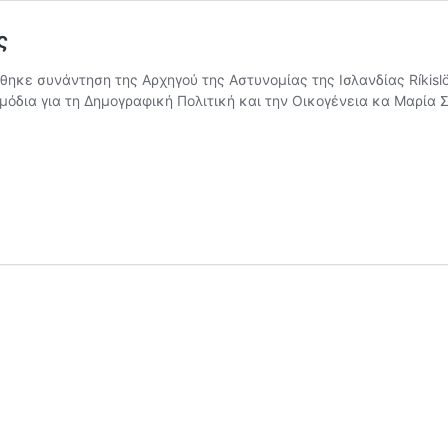
ς
ηκε συνάντηση της Αρχηγού της Αστυνομίας της Ισλανδίας Ríkislögre
μόδια για τη Δημογραφική Πολιτική και την Οικογένεια κα Μαρία
ση
γό
ς