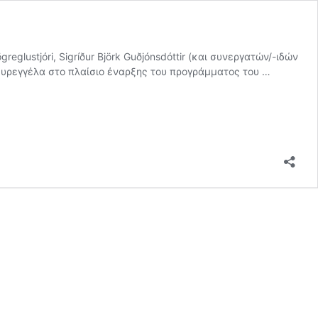
glustjóri, Sigríður Björk Guðjónsdóttir (και συνεργατών/-ιδών
 Συρεγγέλα στο πλαίσιο έναρξης του προγράμματος του …