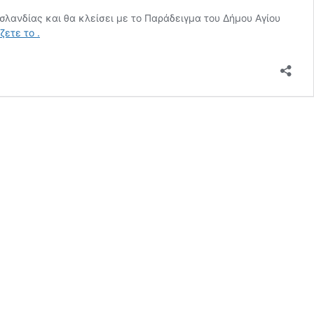
σλανδίας και θα κλείσει με το Παράδειγμα του Δήμου Αγίου
Συνέδριο
άζετε το
.
για
την
ενδοοικογενειακή
βία