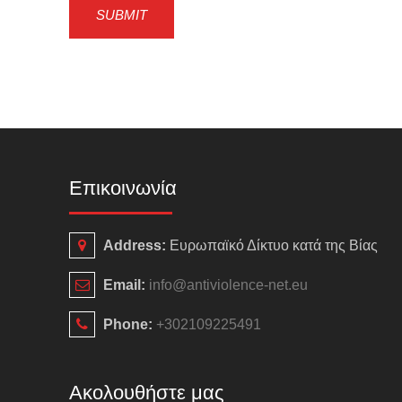
Επικοινωνία
Address:
Ευρωπαϊκό Δίκτυο κατά της Βίας
Email:
info@antiviolence-net.eu
Phone:
+302109225491
Ακολουθήστε μας