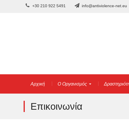
Skip
+30 210 922 5491
info@antiviolence-net.eu
to
content
Αρχική
Ο Οργανισμός
Δραστηριότ
Επικοινωνία