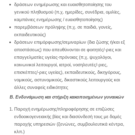
δράσεων ενημέρωσης και ευαισθητοποίησης του
γενικού πληθυσμού (π.χ. ημερίδες, συνέδρια, ομιλίες,
καμπάνιες ενημέρωσης / ευαισθητοποίησης)
παρεμβάσεων πρόληψης (π.χ. σε παιδιά, γονείς,
εκπαιδευτικούς)
δράσεων επιμόρφωσης/σεμιναρίων (δια ζώσης ή/και εξ
αποστάσεως) που απευθύνονται σε φοιτητές/-ριες και
επαγγελματίες υγείας-πρόνοιας (π.χ. ψυχολόγοι,
κοινωνικοί λειτουργοί, ιατροί, νοσηλευτές/-ριες,
επισκέπτες/-ριες υγείας), εκπαιδευτικούς, δικηγόρους,
νομικούς, αστυνομικούς, δικαστικούς λειτουργούς και
άλλες συναφείς ειδικότητες
Β. Ενδυνάμωση και στήριξη κακοποιημένων γυναικών
Παροχή ενημέρωσης/πληροφόρησης σε επιζώσες
ενδοοικογενειακής βίας και διασύνδεσή τους με δομές
παροχής υπηρεσιών (ξενώνες, συμβουλευτικά κέντρα,
κλπ.)