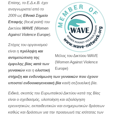
Επίσης, το Ε.Δ.κ.Β. έχει
αναγνωριστεί από το
2009 ως
Εθνικό Σημείο
Επαφής
(focal point) του
Δικτύου
WAVE
(
Women
Against Violence Europe
).
Στόχος του οργανισμού
είναι η
πρόληψη και
Μέλος του Δικτύου WAVE
αντιμετώπιση της
(Women Against Violence
έμφυλης βίας κατά των
Europe)
γυναικών
και η
ολιστική
στήριξη και ενδυνάμωση των γυναικών που έχουν
υποστεί ενδοοικογενειακή βία
και/ή σεξουαλική βία.
Ειδικά, σκοπός του Ευρωπαϊκού Δικτύου κατά της Βίας
είναι ο σχεδιασμός, υλοποίηση και αξιολόγηση
ερευνητικών, εκπαιδευτικών και ενημερωτικών δράσεων
καθώς και δράσεων για την προαγωγή της ισότητας των