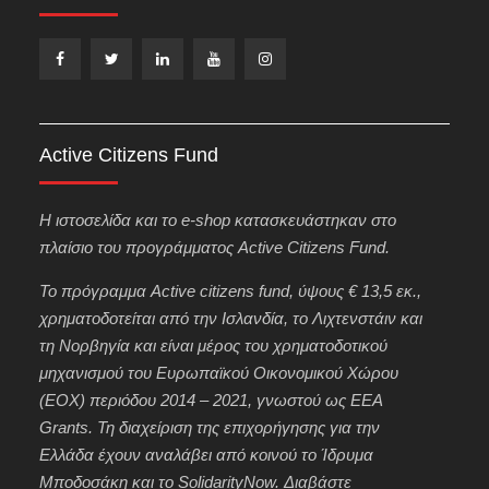
Facebook
Twitter
LinkedIn
YouTube
Instagram
Active Citizens Fund
H ιστοσελίδα και το e-shop κατασκευάστηκαν στο
πλαίσιο του προγράμματος Active Citizens Fund.
Το πρόγραμμα Active citizens fund, ύψους € 13,5 εκ.,
χρηματοδοτείται από την Ισλανδία, το Λιχτενστάιν και
τη Νορβηγία και είναι μέρος του χρηματοδοτικού
μηχανισμού του Ευρωπαϊκού Οικονομικού Χώρου
(ΕΟΧ) περιόδου 2014 – 2021, γνωστού ως EEA
Grants. Τη διαχείριση της επιχορήγησης για την
Ελλάδα έχουν αναλάβει από κοινού το Ίδρυμα
Μποδοσάκη και το SolidarityNow. Διαβάστε