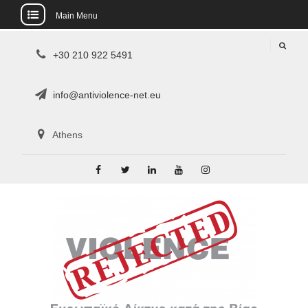
Main Menu
Skip
+30 210 922 5491
to
content
info@antiviolence-net.eu
Athens
Facebook
Twitter
LinkedIn
YouTube
Instagram