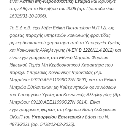
είναι
Αστική Μη-Κερδοσκοπική Εταιρία
και ιδρύθηκε
στην Αθήνα το Νοέμβριο του 2006 (αρ. Πρωτοδικείου:
16315/31-10-2006).
Το Ε.Δ.κ.Β. έχει λάβει Ειδική Πιστοποίηση Ν.Π.Ι.Δ. ως
φορέας παροχής υπηρεσιών κοινωνικής φροντίδας
μη κερδοσκοπικού χαρακτήρα από το Υπουργείο Υγείας
και Κοινωνικής Αλληλεγγύης (
ΦΕΚ Β 1226/11.4.2012
) και
είναι εγγεγραμμένος στο Εθνικό Μητρώο Φορέων
Ιδιωτικού Τομέα Μη Κερδοσκοπικού Χαρακτήρα που
παρέχει Υπηρεσίες Κοινωνικής Φροντίδας (Αρ.
Μητρώου: 09110 ΑΕΕ11096Ο27Ν 0893) και στο Ειδικό
Μητρώο Εθελοντικών μη Κυβερνητικών οργανώσεων
του Υπουργείου Υγείας και Κοινωνικής Αλληλεγγύης (Αρ.
Μητρώου: 09110 ΑΕΕ11096Ο27Ν 0814). Είναι
εγγεγραμμένος φορέας στη Δημόσια Βάση Δεδομένων
ΟΚοιΠ του
Υπουργείου Εσωτερικών
βάσει του Ν.
4873/2021 (αρ. 5428/12-02-2025).