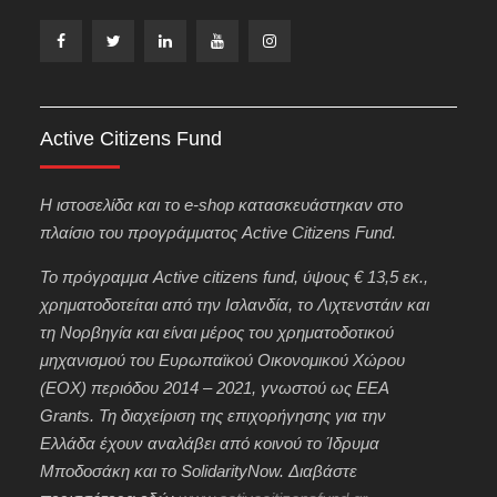
Facebook
Twitter
LinkedIn
YouTube
Instagram
Active Citizens Fund
H ιστοσελίδα και το e-shop κατασκευάστηκαν στο
πλαίσιο του προγράμματος Active Citizens Fund.
Το πρόγραμμα Active citizens fund, ύψους € 13,5 εκ.,
χρηματοδοτείται από την Ισλανδία, το Λιχτενστάιν και
τη Νορβηγία και είναι μέρος του χρηματοδοτικού
μηχανισμού του Ευρωπαϊκού Οικονομικού Χώρου
(ΕΟΧ) περιόδου 2014 – 2021, γνωστού ως EEA
Grants. Τη διαχείριση της επιχορήγησης για την
Ελλάδα έχουν αναλάβει από κοινού το Ίδρυμα
Μποδοσάκη και το SolidarityNow. Διαβάστε