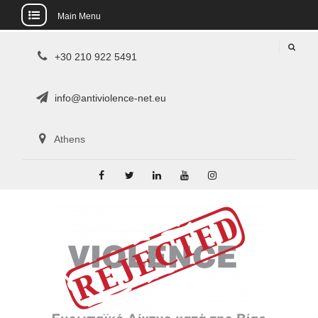
Main Menu
Skip
+30 210 922 5491
to
content
info@antiviolence-net.eu
Athens
Facebook
Twitter
LinkedIn
YouTube
Instagram