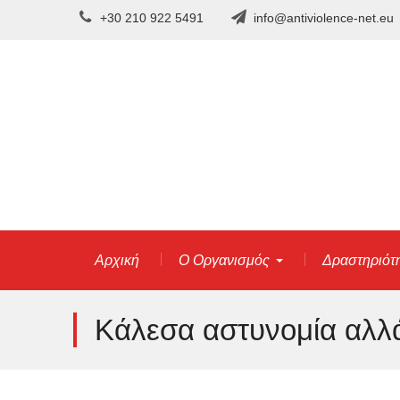
Skip
+30 210 922 5491
info@antiviolence-net.eu
to
content
Αρχική
Ο Οργανισμός
Δραστηριότ
Κάλεσα αστυνομία αλλ