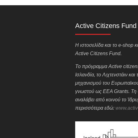
Active Citizens Fund
H ιστοσελίδα και το e-shop
Active Citizens Fund.
Το πρόγραμμα Active citizens
Ισλανδία, το Λιχτενστάιν και
μηχανισμού του Ευρωπαϊκού
γνωστού ως EEA Grants. Τη 
αναλάβει από κοινού το Ίδρ
περισσότερα εδώ:
www.activ