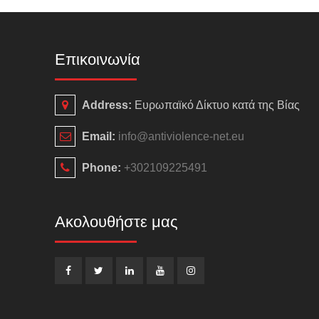
Επικοινωνία
Address:
Ευρωπαϊκό Δίκτυο κατά της Βίας
Email:
info@antiviolence-net.eu
Phone:
+302109225491
Ακολουθήστε μας
Facebook
Twitter
LinkedIn
YouTube
Instagram