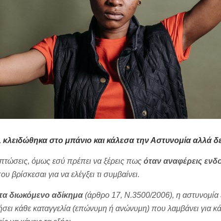
, κλειδώθηκα στο μπάνιο και κάλεσα την Αστυνομία αλλά δ
πτώσεις, όμως εσύ πρέπει να ξέρεις πως
όταν αναφέρεις ενδο
υ βρίσκεσαι για να ελέγξει τι συμβαίνει.
λτα διωκόμενο αδίκημα
(άρθρο 17, Ν.3500/2006), η αστυνομία 
υνήσει κάθε καταγγελία (επώνυμη ή ανώνυμη) που λαμβάνει για