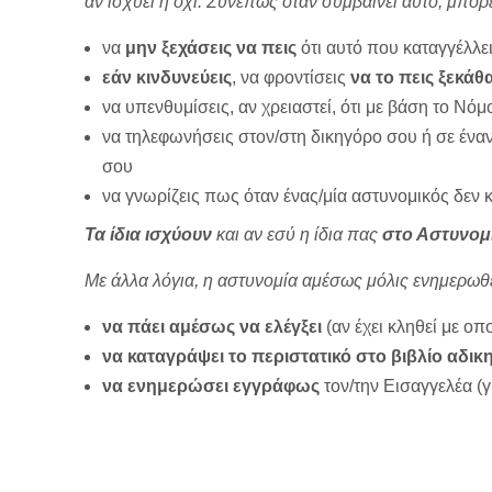
αν ισχύει ή όχι. Συνεπώς όταν συμβαίνει αυτό, μπορε
να
μην ξεχάσεις να πεις
ότι αυτό που καταγγέλλει
εάν κινδυνεύεις
, να φροντίσεις
να το πεις ξεκάθ
να υπενθυμίσεις, αν χρειαστεί, ότι με βάση το Νό
να τηλεφωνήσεις στον/στη δικηγόρο σου ή σε έναν
σου
να γνωρίζεις πως όταν ένας/μία αστυνομικός δεν 
Τα ίδια ισχύουν
και αν εσύ η ίδια πας
στο Αστυνομ
Με άλλα λόγια, η αστυνομία αμέσως μόλις ενημερωθεί
να πάει αμέσως να ελέγξει
(αν έχει κληθεί με ο
να καταγράψει το περιστατικό στο βιβλίο αδι
να ενημερώσει εγγράφως
τον/την Εισαγγελέα (γι