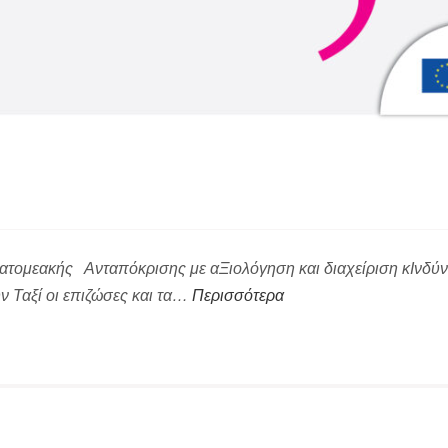
τομεακής Ανταπόκρισης με αΞιολόγηση και διαχείριση κΙνδύνου Ω
υν Ταξί οι επιζώσες και τα…
Περισσότερα