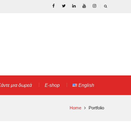
Facebook
Twitter
LinkedIn
YouTube
Instagram
άντε μια δωρεά
E-shop
English
Home
Portfolio