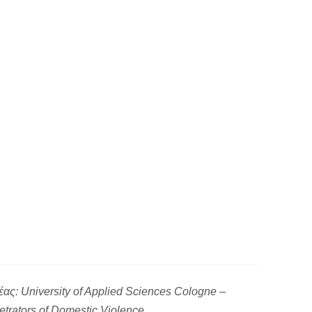
έας: University of Applied Sciences Cologne –
trators of Domestic Violence