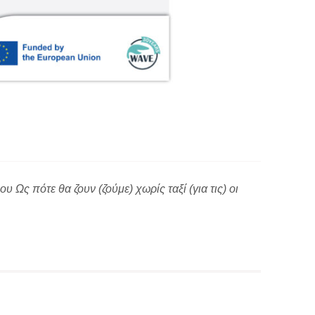
ς πότε θα ζουν (ζούμε) χωρίς ταξί (για τις) οι