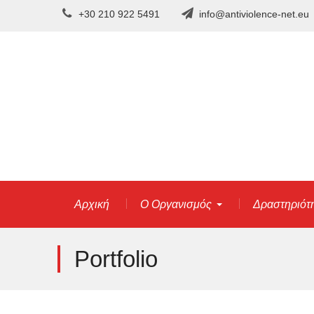
Skip
+30 210 922 5491
info@antiviolence-net.eu
to
content
Αρχική
Ο Οργανισμός
Δραστηριότ
Portfolio