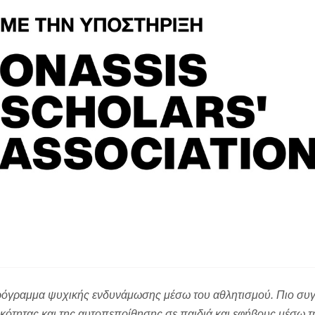
 πρόγραμμα ψυχικής ενδυνάμωσης μέσω του αθλητισμού. Πιο συγ
τικότητας και της αυτοπεποίθησης σε παιδιά και εφήβους μέσω