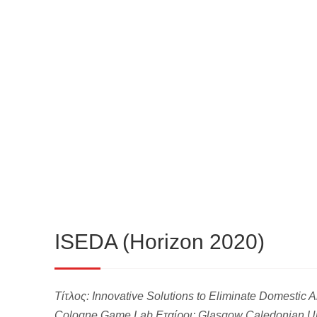
ISEDA (Horizon 2020)
Τίτλος: Innovative Solutions to Eliminate Domestic
Cologne Game Lab Εταίροι: Glasgow Caledonian Univ