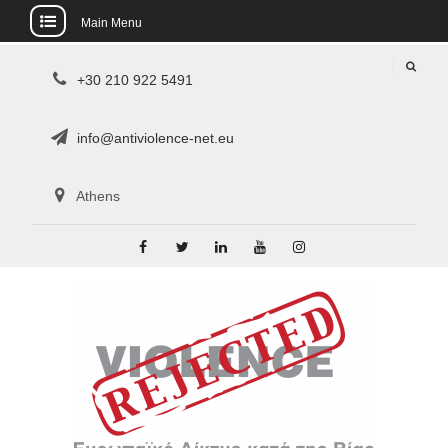
Main Menu
Skip
+30 210 922 5491
to
content
info@antiviolence-net.eu
Athens
Facebook
Twitter
LinkedIn
YouTube
Instagram