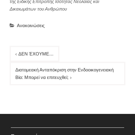
της Ειδικής Επιτροπής Ισότητας Νεολαίας και
Δικαιωμάτων του Ανθρώπου
Ανακοινώσεις
Πλοήγηση
ΔΕΝ ΈΧΟΥΜΕ…
άρθρων
Διατομεακή Ανταπόκριση στην Ενδοοικογενειακή
Βία: Μπορεί να επιτευχθεί;