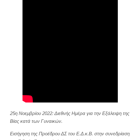
25η Νοεμβρίου 2022: Διεθνής Ημέρα για την Εξάλειψη της
Βίας κατά των Γυναικών.
Εισήγηση της Προέδρου ΔΣ του Ε.Δ.κ.Β. στην συνεδρίαση