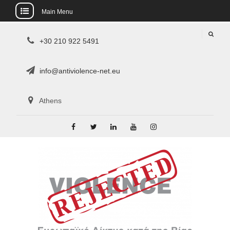
Main Menu
Skip
+30 210 922 5491
to
content
info@antiviolence-net.eu
Athens
Facebook
Twitter
LinkedIn
YouTube
Instagram