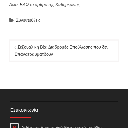
Δείτε
ΕΔΩ
το άρθρο της Καθημερινής
Συνεντεύξεις
Πλοήγηση
Σεξουαλική Βία: Διαδρομές Επούλωσης που δεν
άρθρων
Επανατραυματίζουν
Επικοινωνία
Address:
Ευρωπαϊκό Δίκτυο κατά της Βίας