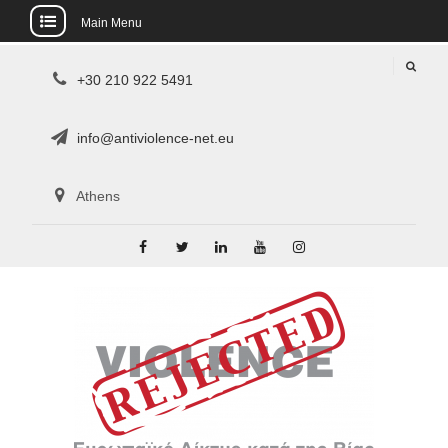
Main Menu
Skip
+30 210 922 5491
to
content
info@antiviolence-net.eu
Athens
Facebook
Twitter
LinkedIn
YouTube
Instagram