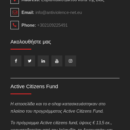
Email:
info@antiviolence-net.eu
Phone:
+302109225491
Ακολουθήστε μας
Facebook
Twitter
LinkedIn
YouTube
Instagram
Active Citizens Fund
H ιστοσελίδα και το e-shop κατασκευάστηκαν στο
πλαίσιο του προγράμματος Active Citizens Fund.
Το πρόγραμμα Active citizens fund, ύψους € 13,5 εκ.,
χρηματοδοτείται από την Ισλανδία, το Λιχτενστάιν και