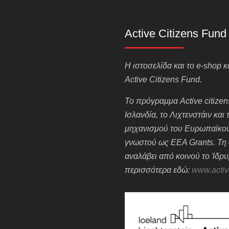
Active Citizens Fund
H ιστοσελίδα και το e-shop
Active Citizens Fund.
Το πρόγραμμα Active citizens
Ισλανδία, το Λιχτενστάιν και
μηχανισμού του Ευρωπαϊκού
γνωστού ως EEA Grants. Τη 
αναλάβει από κοινού το Ίδρ
περισσότερα εδώ:
www.activ