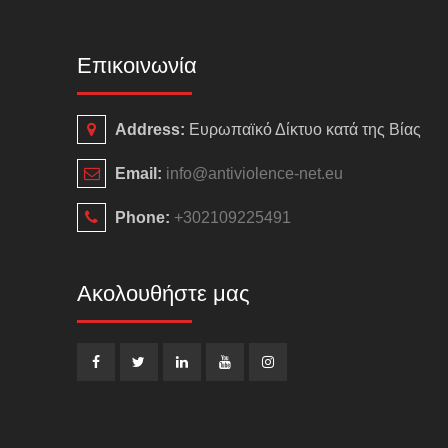
Επικοινωνία
Address:
Ευρωπαϊκό Δίκτυο κατά της Βίας
Email:
info@antiviolence-net.eu
Phone:
+302109225491
Ακολουθήστε μας
Facebook
Twitter
LinkedIn
YouTube
Instagram