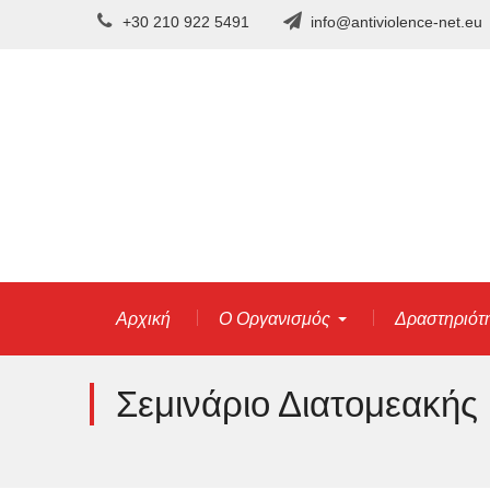
Skip
+30 210 922 5491
info@antiviolence-net.eu
to
content
Αρχική
Ο Οργανισμός
Δραστηριότ
Σεμινάριο Διατομεακής