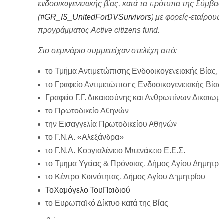
ενδοοικογενειακής βίας, κατά τα πρότυπα της Σύμβ
(
#GR_IS_UnitedForDVSurvivors
) με
φορείς-εταίρου
προγράμματος Active citizens fund.
Στο σεμινάριο συμμετείχαν στελέχη από:
το Τμήμα Αντιμετώπισης Ενδοοικογενειακής Βίας,
το Γραφείο Αντιμετώπισης Ενδοοικογενειακής Βίας
Γραφείο Γ.Γ. Δικαιοσύνης και Ανθρωπίνων Δικαιω
το Πρωτοδικείο Αθηνών
την Εισαγγελία Πρωτοδικείου Αθηνών
το Γ.Ν.Α. «Αλεξάνδρα»
το Γ.Ν.Α. Κοργιαλένειο Μπενάκειο Ε.Ε.Σ.
το Τμήμα Υγείας & Πρόνοιας, Δήμος Αγίου Δημητρί
το Κέντρο Κοινότητας, Δήμος Αγίου Δημητρίου
ΤοΧαμόγελο ΤουΠαιδιού
το Ευρωπαϊκό Δίκτυο κατά της Βίας