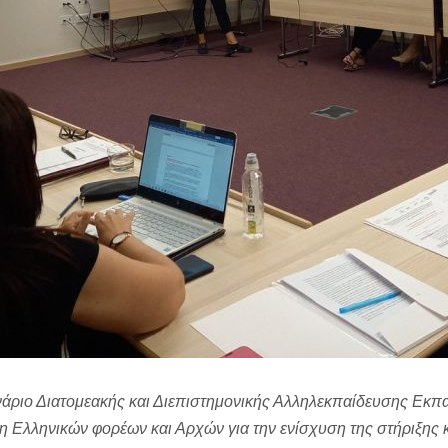
ινάριο Διατομεακής και Διεπιστημονικής Αλληλεκπαίδευσης Εκ
ξη Ελληνικών φορέων και Αρχών για την ενίσχυση της στήριξης