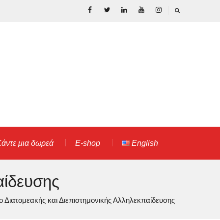
Facebook
Twitter
LinkedIn
YouTube
Instagram
άντε μια δωρεά
E-shop
English
αίδευσης
ο Διατομεακής και Διεπιστημονικής Αλληλεκπαίδευσης