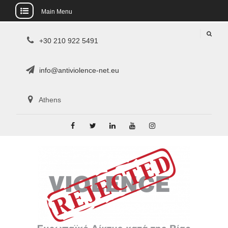
Main Menu
Skip
+30 210 922 5491
to
content
info@antiviolence-net.eu
Athens
Facebook
Twitter
LinkedIn
YouTube
Instagram