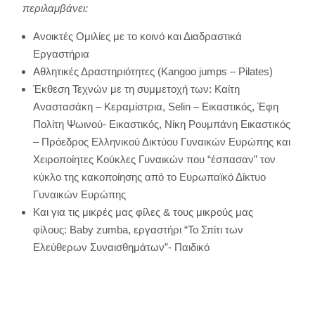
περιλαμβάνει:
Ανοικτές Ομιλίες με το κοινό και Διαδραστικά
Εργαστήρια
Αθλητικές Δραστηριότητες (Kangoo jumps – Pilates)
Έκθεση Τεχνών με τη συμμετοχή των: Καίτη
Αναστασάκη – Κεραμίστρια, Selin – Εικαστικός, Έφη
Πολίτη Ψωινού- Εικαστικός, Νίκη Ρουμπάνη Εικαστικός
– Πρόεδρος Ελληνικού Δικτύου Γυναικών Ευρώπης και
Χειροποίητες Κούκλες Γυναικών που “έσπασαν” τον
κύκλο της κακοποίησης από το Ευρωπαϊκό Δίκτυο
Γυναικών Ευρώπης
Και για τις μικρές μας φίλες & τους μικρούς μας
φίλους: Baby zumba, εργαστήρι “Το Σπίτι των
Ελεύθερων Συναισθημάτων”- Παιδικό