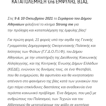
Στις
9 & 10 Οκτωβρίου 2021
το
Σεράφειο του Δήμου
Αθηναίων
φιλοξενεί το κίνημα
Strong me
για
την πρόληψη και καταπολέμηση της έμφυλης βίας!
Για πρώτη φορά, 21 φορείς υπό την αιγίδα της Γενικής
Γραμματείας Δημογραφικής Οικογενειακής Πολιτικής και
Ισότητας των Φύλων (Γ.Γ.Δ.Ο.Π.Ι.Φ), του Δήμου
Αθηναίων, με την υποστήριξη της Διεύθυνσης Κοινωνικής
Αλληλεγγύης, και της Κεντρικής Ένωσης Δήμων Ελλάδων
(ΚΕΔΕ), ενώνουν τις δυνάμεις τους, σε ένα Φεστιβάλ,
που θα ενημερώσει, θα αφυπνίσει και θα κινητοποιήσει
απέναντι στο φαινόμενο της βίας κατά των γυναικών που
έχει πάρει επικίνδυνες διαστάσεις και αναδεικνύει ένα
τεράστιο κοινωνικό πρόβλημα. Ένα διήμερο, που μαζί με
ανθρώπους του Πολιτισμού, των Τεχνών και του
Αθλητισμού θα μετατρέψουμε τον φόβο σε κινητήριο